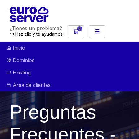
¿Tienes un problema?
0
Carro de Pedidos
Haz clic y te ayudamos
Inicio
Dominios
Hosting
Área de clientes
Preguntas
Frecuentes -