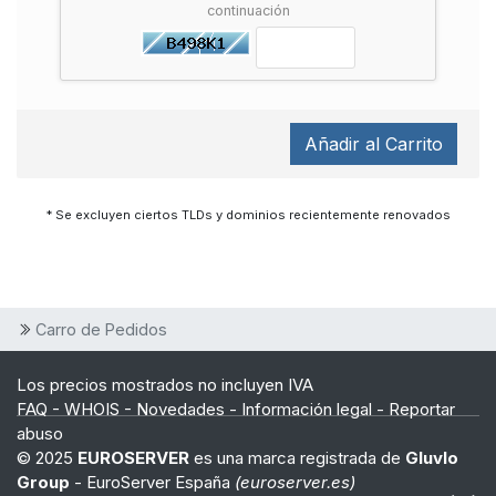
continuación
Añadir al Carrito
* Se excluyen ciertos TLDs y dominios recientemente renovados
Carro de Pedidos
Los precios mostrados no incluyen IVA
FAQ
-
WHOIS
-
Novedades
-
Información legal
-
Reportar
abuso
© 2025
EUROSERVER
es una marca registrada de
Gluvlo
Group
- EuroServer España
(euroserver.es)