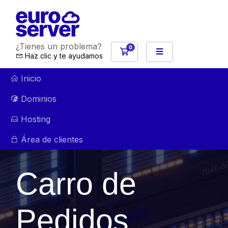
¿Tienes un problema?
0
Carro de Pedidos
Haz clic y te ayudamos
Inicio
Dominios
Hosting
Área de clientes
Carro de
Pedidos