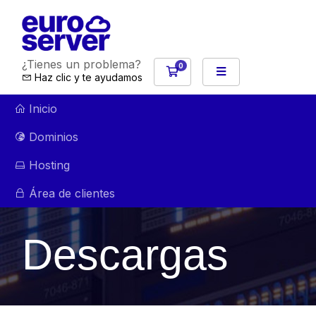
¿Tienes un problema?
0
Carro de Pedidos
Haz clic y te ayudamos
Inicio
Dominios
Hosting
Área de clientes
Descargas