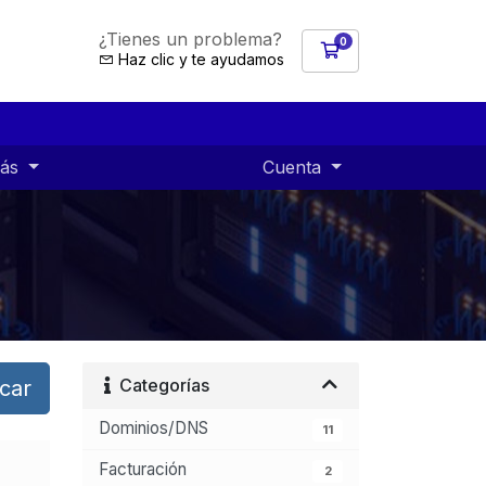
¿Tienes un problema?
0
Carro de Pedidos
Haz clic y te ayudamos
ás
Cuenta
Categorías
car
Dominios/DNS
11
Facturación
2