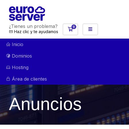
¿Tienes un problema?
0
Carro de Pedidos
Haz clic y te ayudamos
Inicio
Dominios
Hosting
Área de clientes
Anuncios